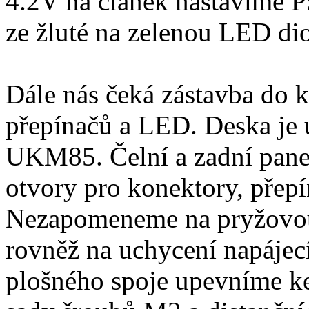
4.2V na článek nastavíme P
ze žluté na zelenou LED di
Dále nás čeká zástavba do k
přepínačů a LED. Deska je 
UKM85. Čelní a zadní pane
otvory pro konektory, přep
Nezapomeneme na pryžovou
rovněž na uchycení napájecí
plošného spoje upevníme k