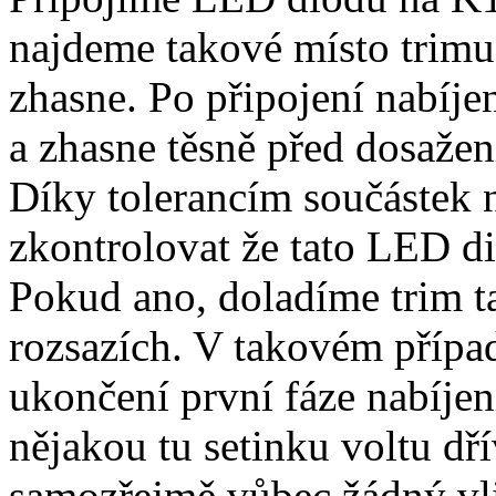
najdeme takové místo trim
zhasne. Po připojení nabíje
a zhasne těsně před dosaže
Díky tolerancím součástek n
zkontrolovat že tato LED di
Pokud ano, doladíme trim ta
rozsazích. V takovém případ
ukončení první fáze nabíjení
nějakou tu setinku voltu dř
samozřejmě vůbec žádný vli