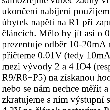
ukončení nabíjení použijem
úbytek napětí na R1 při zap
článcích. Mělo by jít asi o
prezentuje odběr 10-20mA 
přičteme 0.01V (tedy 10mA)
mezi vývody 2 a 4 IO4 (resp
R9/R8+P5) na získanou ho
nebo se nám nechce měřit a
zkratujeme s ním výstupní s