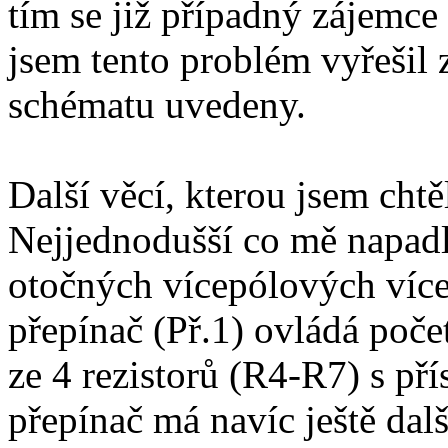
tím se již případný zájemce
jsem tento problém vyřešil 
schématu uvedeny.
Další věcí, kterou jsem chtě
Nejjednodušší co mě napadl
otočných vícepólových víc
přepínač (Př.1) ovládá poč
ze 4 rezistorů (R4-R7) s př
přepínač má navíc ještě dalš