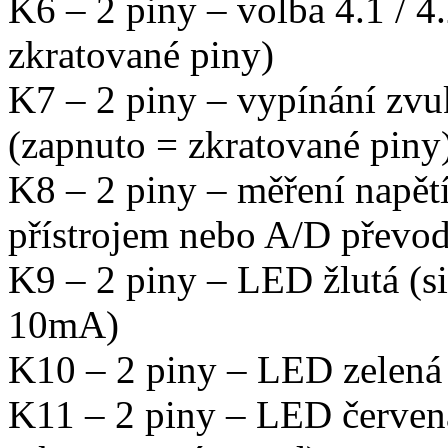
K6 – 2 piny – volba 4.1 / 4
zkratované piny)
K7 – 2 piny – vypínání zvu
(zapnuto = zkratované piny
K8 – 2 piny – měření napět
přístrojem nebo A/D převo
K9 – 2 piny – LED žlutá (s
10mA)
K10 – 2 piny – LED zelená 
K11 – 2 piny – LED červená 