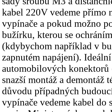
sady šroubů M3 a distančníc
kabel 220V vedeme přímo n
vypínače a pokud možno po
bužírku, kterou se ochrání
(kdybychom například v bu
zapnutém napájení). Ideální
automobilových konektorů (
snazší montáž a demontáž té
důvodu případných budoucíc
vypínače vedeme kabel do 