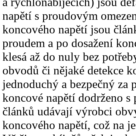
a rychlonabíjecích) jsou de
napětí s proudovým omezením
koncového napětí jsou člán
proudem a po dosažení konc
klesá až do nuly bez potře
obvodů či nějaké detekce ko
jednoduchý a bezpečný za p
koncové napětí dodrženo s 
článků udávají výrobci obv
koncového napětí, což na je