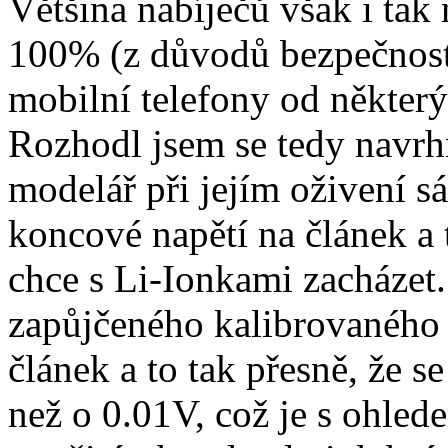
Většina nabíječů však i tak 
100% (z důvodů bezpečnosti
mobilní telefony od někter
Rozhodl jsem se tedy navrh
modelář při jejím oživení sá
koncové napětí na článek a 
chce s Li-Ionkami zacháze
zapůjčeného kalibrovaného 
článek a to tak přesně, že s
než o 0.01V, což je s ohled