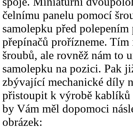
spoje. Miniaturní dvoupolo
čelnímu panelu pomocí šro
samolepku před polepením 
přepínačů prořízneme. Tím
šroubů, ale rovněž nám to u
samolepku na pozici. Pak ji
zbývající mechanické díly 
přistoupit k výrobě kablík
by Vám měl dopomoci násle
obrázek: