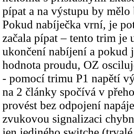
pípat a na výstupu by mělo 
Pokud nabíječka vrní, je p
začala pípat – tento trim je
ukončení nabíjení a pokud j
hodnota proudu, OZ osciluj
- pomocí trimu P1 napětí v
na 2 články spočívá v přeho
provést bez odpojení napáje
zvukovou signalizaci chybn
jen jediného switche (trvalé