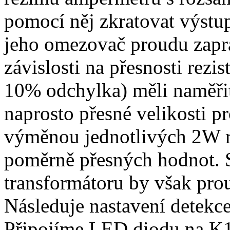
pomocí něj zkratovat výstu
jeho omezovač proudu zapr
závislosti na přesnosti rezi
10% odchylka) měli naměřit
naprosto přesné velikosti p
výměnou jednotlivých 2W re
poměrně přesných hodnot. 
transformátoru by však pro
Následuje nastavení detekce
Připojíme LED diodu na K1