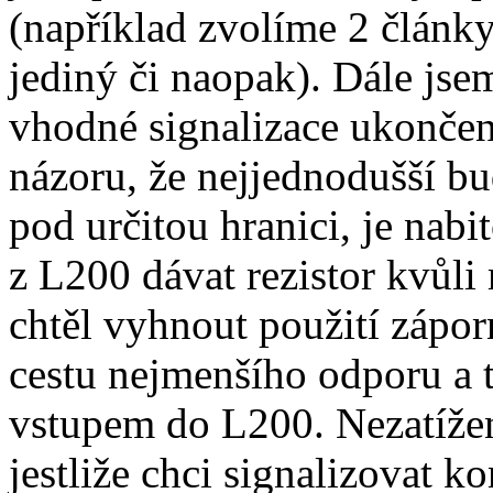
(například zvolíme 2 články
jediný či naopak). Dále jse
vhodné signalizace ukončen
názoru, že nejjednodušší b
pod určitou hranici, je nabi
z L200 dávat rezistor kvůli
chtěl vyhnout použití zápor
cestu nejmenšího odporu a 
vstupem do L200. Nezatíže
jestliže chci signalizovat 