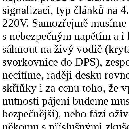
signalizaci, typ článků na 
220V. Samozřejmě musíme dá
s nebezpečným napětím a i 
sáhnout na živý vodič (kryt
svorkovnice do DPS), zespo
necítíme, raději desku rov
skříňky i za cenu toho, že v
nutnosti pájení budeme muse
bezpečnější), nebo fázi ož
někomu s příslušnými zkuše